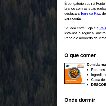
É obrigatório subir à Font
branco com as suas ruelas
destaca a
Torre da Paz
, d
para contar.
Situada entre Côja e a
Pai
leva-nos a seguir a Ribeir
Pena e o arvoredo da Mat
O que comer
Comida rea
Recebes
Ingredien
Cuida de 
D
ESCOB
Onde dormir