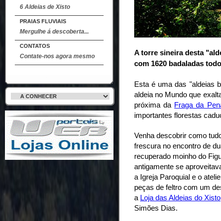
6 Aldeias de Xisto
PRAIAS FLUVIAIS
Mergulhe á descoberta...
CONTATOS
A torre sineira desta "al
Contate-nos agora mesmo
com 1620 badaladas todos
Esta é uma das "aldeias b
aldeia no Mundo que exalta
próxima da
Fraga da Pen
importantes florestas caduc
Venha descobrir como tudo 
frescura no encontro de du
recuperado moinho do Figu
antigamente se aproveitava
a Igreja Paroquial e o atel
peças de feltro com um de
a
Loja das Aldeias do Xisto
Simões Dias.